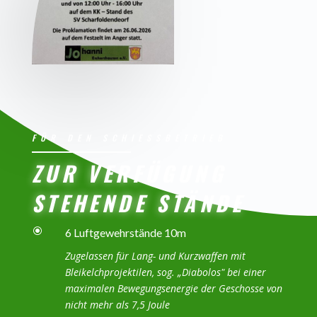
FÜR DEN SCHIESSBETRIEB
ZUR VERFÜGUNG
STEHENDE STÄNDE
\
6 Luftgewehrstände 10m
Zugelassen für Lang- und Kurzwaffen mit
Bleikelchprojektilen, sog. „Diabolos" bei einer
maximalen Bewegungsenergie der Geschosse von
nicht mehr als 7,5 Joule