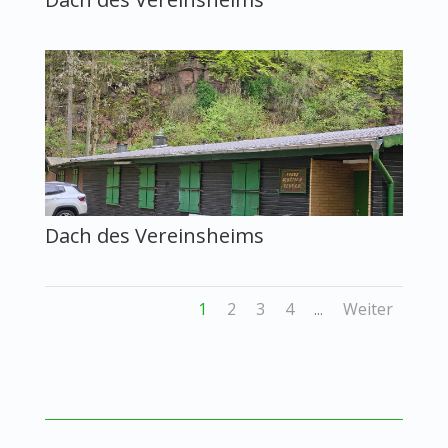
Dach des Vereinsheims
1
2
3
4
Weiter
...